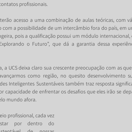
ntatos profissionais. 
terão acesso a uma combinação de aulas teóricas, com vár
o com a possibilidade de um intercâmbio fora do país, em um
ngeira, pois a qualificação possui um módulo internacional, 
Explorando o Futuro”, que dá a garantia dessa experiênci
iva, a UCS deixa claro sua crescente preocupação com as que
avançarmos como região, no quesito desenvolvimento sus
 Inteligentes Sustentáveis também traz resposta significa
or capacidade de enfrentar os desafios que eles irão se depa
elo mundo afora.
io profissional, cada vez 
star por dentro do 
stentável de nossas 