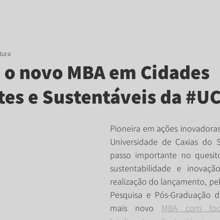
tos
Quem Somos
Eventos
Biblioteca
Mídia
tura
 o novo MBA em Cidades
tes e Sustentáveis da #U
Pioneira em ações inovadoras
Universidade de Caxias do 
passo importante no quesit
sustentabilidade e inovaçã
realização do lançamento, pela
Pesquisa e Pós-Graduação da 
mais novo 
MBA com foc