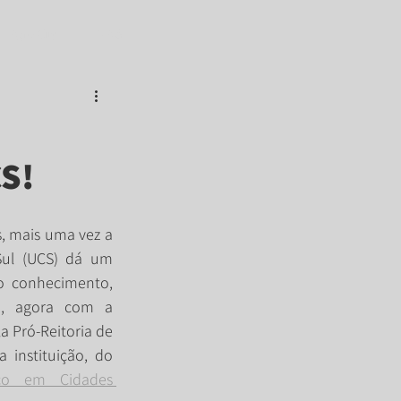
Agro City
MAIS
CS!
, mais uma vez a 
Sul (UCS) dá um 
o conhecimento, 
o, agora com a 
 Pró-Reitoria de 
instituição, do 
o em Cidades 