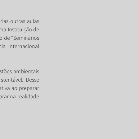
ias outras aulas 
a Instituição de 
o de “Seminários 
a internacional 
stões ambientais 
tentável. Desse 
tiva ao preparar 
rar na realidade 