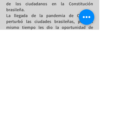
de los ciudadanos en la Constitución
brasileña.
La llegada de la pandemia de Covid-19
perturbó las ciudades brasileñas, pero al
mismo tiempo les dio la oportunidad de
desarrollar una fuerza de trabajo móvil y
mentes brillantes, incluida la atracción
internacional, especialmente porque el
concepto de oficinas en cualquier lugar se
vuelve cada vez más presente en la vida de las
ciudades y contribuyendo a su desarrollo
económico basado en el conocimiento.
El acceso a datos abiertos es otro elemento
esencial para la inteligencia de las ciudades y
puede promover el emprendimiento
innovador y el desarrollo de nuevas
tecnologías, la gobernanza, la transparencia y
el impacto en la calidad de vida de los
ciudadanos. Por ello, los municipios deben
centrar sus esfuerzos en la recogida de datos
locales y su uso responsable.
Este informe es relevante y estratégico para
que el gobierno garantice políticas públicas